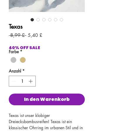
Texas
Standardpreis
Sale-
 8,99 £ 
5,40 £
Preis
40% OFF SALE
Farbe
*
Anzahl
*
In den Warenkorb
Texas ist unser klobiger
Dreiecksbambusreifen! Texas ist ein
klassischer Ohrring im urbanen Stil und in