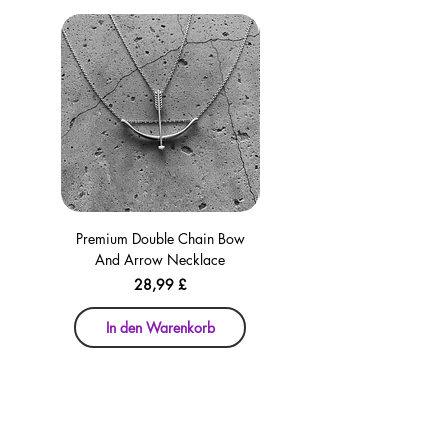
Premium Double Chain Bow
Premium Double Chain Bow
And Arrow Necklace
And Arrow Necklace
Preis
28,99 £
In den Warenkorb
In den Warenkorb