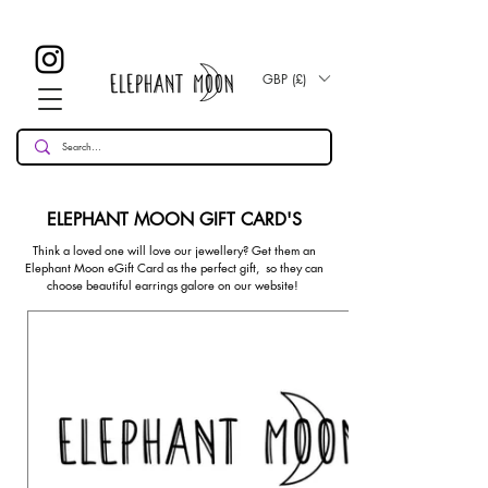
£ 30
KOSTENLOSE UK Standard Lieferung für alle Bestellungen
Over!
GBP (£)
ELEPHANT MOON GIFT CARD'S
Think a loved one will love our jewellery? Get them an
Elephant Moon eGift Card as the perfect gift, so they can
choose beautiful earrings galore on our website!