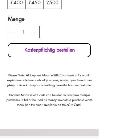
£400
£450
£500
Menge
Kostenpflichtig bestellen
Please Note:
All Elephant Moon eGift Cards have a 12 month
expiration date from date of purchase, leaving your loved ones
plenty of time to shop for something beautiful from our website!
Elephant Moon eGift Cards can be used to complete multiple
purchases in full or be used as money towards a purchase worth
more than the credit available on the eGift Card.