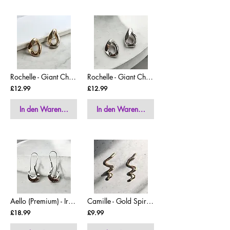
Rochelle - Giant Chunky Curb Chain Earrings
Rochelle - Giant Chunky Curb Chain Earrings
£12.99
£12.99
In den Warenkorb
In den Warenkorb
Aello (Premium) - Irregular Minimalist Hoop Earrings
Camille - Gold Spiral Drop Earrings
£18.99
£9.99