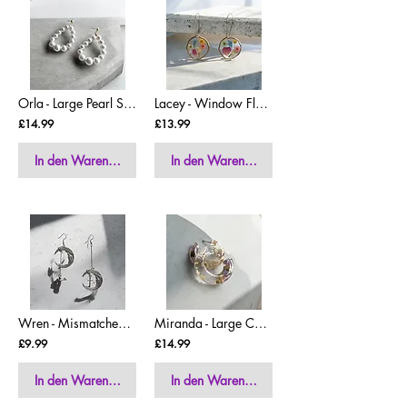
Orla - Large Pearl Statement Earrings
Lacey - Window Floral Earrings
£14.99
£13.99
In den Warenkorb
In den Warenkorb
Wren - Mismatched Angel Cross And Moon Earrings
Miranda - Large Chunky Filled Resin Hoop Earrings
£9.99
£14.99
In den Warenkorb
In den Warenkorb