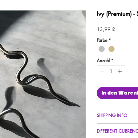
Ivy (Premium) -
Preis
13,99 £
Farbe
*
Anzahl
*
In den Waren
SHIPPING INFO
FREE UK Standard Del
DIFFERENT CURREN
UK Express Delivery A