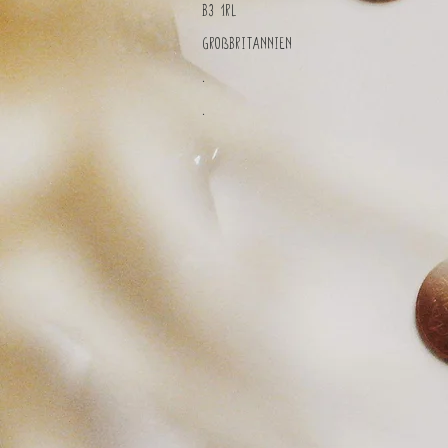
B3 1RL
Großbritannien
.
.