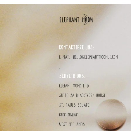
KONTAKTIERE UNS:
E-Mail:
hello@elephantmoonuk.com
.
SCHREIB UNS:
Elefant MOND LTD
Suite 2a Blackthorn House
St. Pauls Square
Birmingham
West Midlands