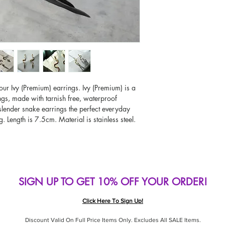
Worldwide Delivery A
If you would like to se
type other than GBP, sc
change the currency!
If your currency is not
please use our currenc
screen. Our currency c
page, including the c
our Ivy (Premium) earrings. Ivy (Premium) is a
ings, made with tarnish free, waterproof
 slender snake earrings the perfect everyday
. Length is 7.5cm. Material is stainless steel.
SIGN UP TO GET 10% OFF YOUR ORDER!
Click Here To Sign Up!
Discount Valid On Full Price Items Only. Excludes All SALE Items.