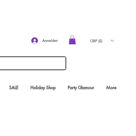
Anmelden
GBP (£)
SALE
Holiday Shop
Party Glamour
More